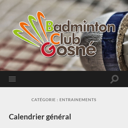
Badminton
Club
de
Gosné
Toggle
Toggle
search
mobile
field
menu
CATÉGORIE :
ENTRAINEMENTS
Calendrier général