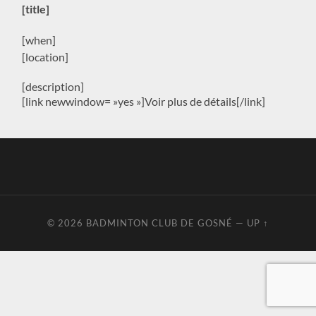
[title]
[when]
[location]
[description]
[link newwindow= »yes »]Voir plus de détails[/link]
© 2026
BADMINTON CLUB DE GOSNÉ
—
UP ↑