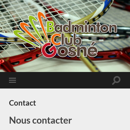
Badminton
Club
de
Gosné
Toggle
Toggle
search
mobile
field
menu
Contact
Nous contacter