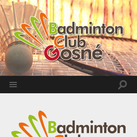
Badminton
Club
de
Gosné
Toggle
Toggle
search
mobile
field
menu