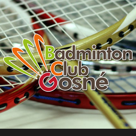
Badminton
Club
de
Gosné