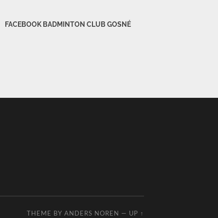
FACEBOOK BADMINTON CLUB GOSNÉ
THEME BY
ANDERS NOREN
—
UP ↑