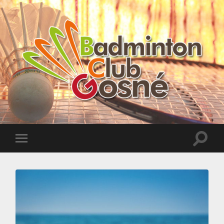
Badminton
Club
de
Gosné
Toggle
Toggle
search
mobile
field
menu