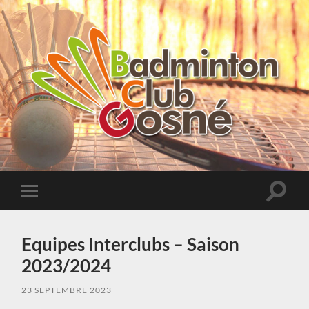
Badminton
Club
de
Gosné
Toggle
Toggle
search
mobile
field
menu
Equipes Interclubs – Saison
2023/2024
23 SEPTEMBRE 2023