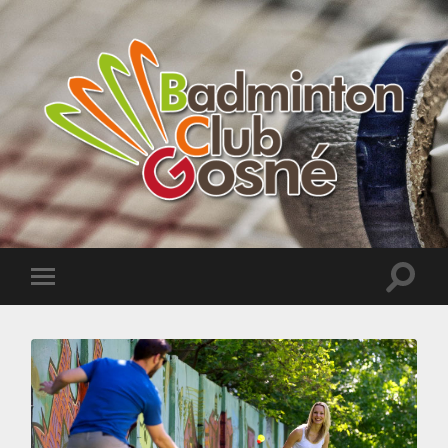
Badminton
Club
de
Gosné
Toggle
Toggle
search
mobile
field
menu